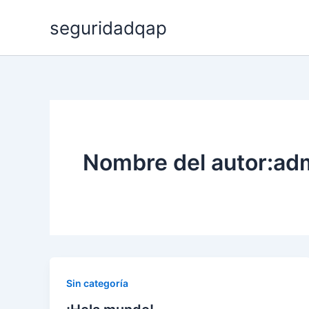
Ir
seguridadqap
al
contenido
Nombre del autor:ad
Sin categoría